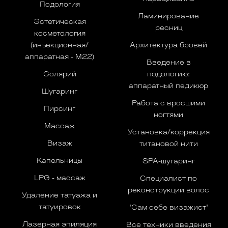
Подология
Ламинирование
Эстетическая
ресниц
косметология
(инъекционная/
Архитектура бровей
аппаратная - M22)
Введение в
Солярий
подологию:
аппаратный педикюр
Шугаринг
Работа с вросшими
Пирсинг
ногтями
Массаж
Установка/коррекция
Визаж
титановой нити
Капельницы
SPA-шугаринг
LPG - массаж
Специалист по
реконструкции волос
Удаление татуажа и
татуировок
"Сам себе визажист"
Лазерная эпиляция
Все техники введения