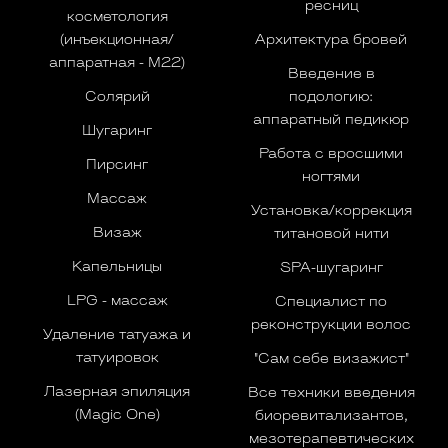
ресниц
косметология
(инъекционная/
Архитектура бровей
аппаратная - M22)
Введение в
Солярий
подологию:
аппаратный педикюр
Шугаринг
Работа с вросшими
Пирсинг
ногтями
Массаж
Установка/коррекция
Визаж
титановой нити
Капельницы
SPA-шугаринг
LPG - массаж
Специалист по
реконструкции волос
Удаление татуажа и
татуировок
"Сам себе визажист"
Лазерная эпиляция
Все техники введения
(Magic One)
биоревитализантов,
мезотерапевтических