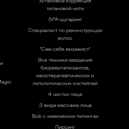
Установка/коррекция
титановой нити
SPA-шугаринг
Специалист по реконструкции
волос
"Сам себе визажист"
Все техники введения
 и
биоревитализантов,
мезотерапевтических и
Magic
липолитических коктейлей
4 чистки лица
3 вида массажа лица
Всё о химических пилингах
Пирсинг