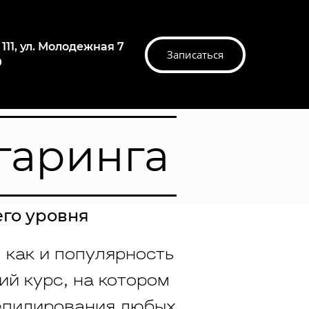
 111, ул. Молодежная 7
Записаться
0
гаринга
го уровня
 как и популярность
й курс, на котором
депилирования любых