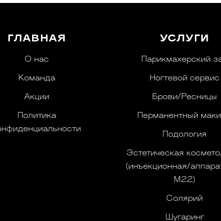
ГЛАВНАЯ
УСЛУГИ
О нас
Парикмахерский з
Команда
Ногтевой сервис
Акции
Брови/Ресницы
Политика
Перманентный мак
онфиденциальности
Подология
Эстетическая космето
(инъекционная/аппарат
M22)
Солярий
Шугаринг