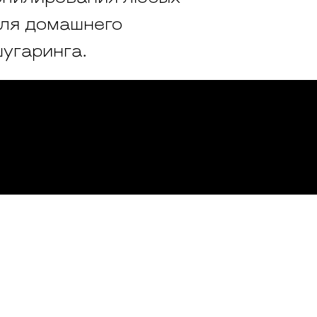
для домашнего
шугаринга.