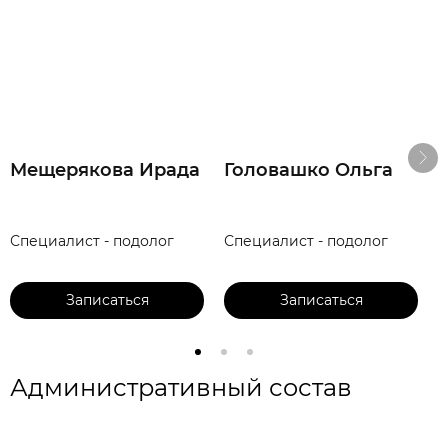
Мещерякова Ирада
Головашко Ольга
Специалист - подолог
Специалист - подолог
С
Записаться
Записаться
Административный состав