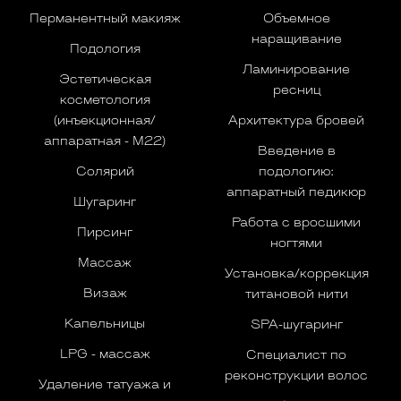
Перманентный макияж
Объемное
наращивание
Подология
Ламинирование
Эстетическая
ресниц
косметология
(инъекционная/
Архитектура бровей
аппаратная - M22)
Введение в
Солярий
подологию:
аппаратный педикюр
Шугаринг
Работа с вросшими
Пирсинг
ногтями
Массаж
Установка/коррекция
Визаж
титановой нити
Капельницы
SPA-шугаринг
LPG - массаж
Специалист по
реконструкции волос
Удаление татуажа и