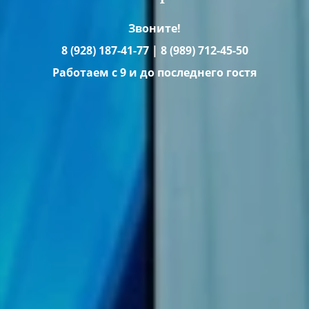
Звоните!
8 (928) 187-41-77 | 8 (989) 712-45-50​​​
Работаем с 9 и до последнего гостя​