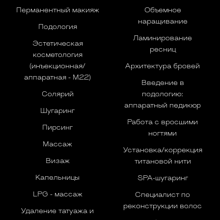
Перманентный макияж
Объемное
наращивание
Подология
Ламинирование
Эстетическая
ресниц
косметология
(инъекционная/
Архитектура бровей
аппаратная - M22)
Введение в
Солярий
подологию:
аппаратный педикюр
Шугаринг
Работа с вросшими
Пирсинг
ногтями
Массаж
Установка/коррекция
Визаж
титановой нити
Капельницы
SPA-шугаринг
LPG - массаж
Специалист по
реконструкции волос
Удаление татуажа и